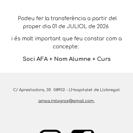
Podeu fer la transferència a partir del
proper dia
01
de JULIOL de 202
6
i és molt important que feu constar com a
concepte:
Soci A
F
A + Nom Alumne + Curs
C/ Aprestadora, 3
0
08902 - L'Hospitalet de Llobregat
ampa.milagros@gmail.com