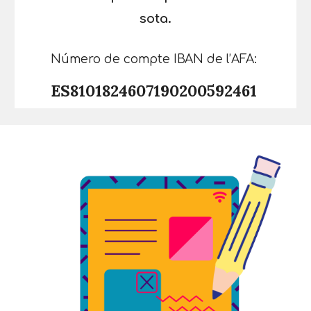
sota.
N
úmero de compte IBAN de l’AFA:
ES8101824607190200592461