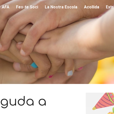
AFA
Fes-te Soci
La Nostra Escola
Acollida
Ext
ip to main content
Skip to navigat
nguda a