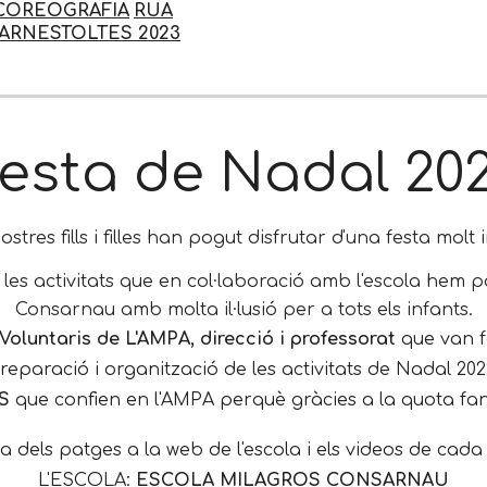
COREOGRAFIA
RUA
ARNESTOLTES 2023
esta de Nadal 20
nostres fills i filles han pogut disfrutar d'una fest
a
m
olt
i
les activitats que en col·laboració amb l'escola hem 
Consarnau amb molta il·lusió per a tots els infants.
 Voluntaris de L'AMPA, direcció i professorat
que van f
reparació i organització de les activitats de Nadal 202
S
que confien en l'AMPA perquè gràcies a la quota fan 
a dels patges a la web de l'escola i els videos de cad
L'ESCOLA:
ESCOLA MILAGROS CONSARNAU