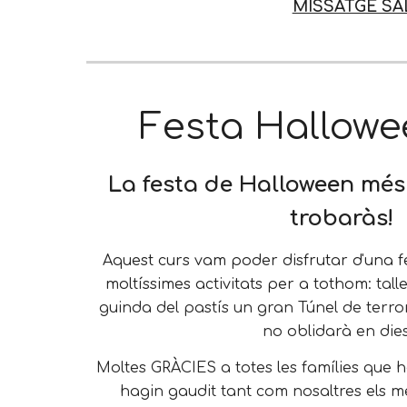
MISSATGE SA
Festa Hallowe
La festa de Halloween més 
trobaràs!
Aquest curs vam poder disfrutar d'una 
moltíssimes activitats per a tothom:
tall
guinda del pastís un gran Túnel de terr
no oblidarà en dies.
Moltes GRÀCIES a totes les famílies que 
hagin gaudit tant com nosaltres els 