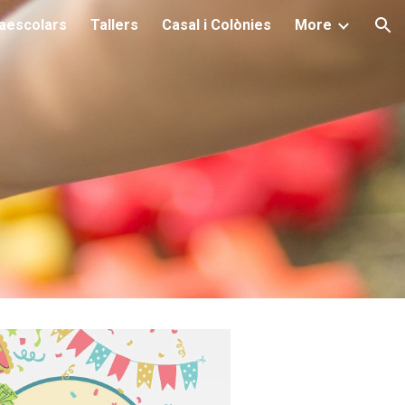
raescolars
Tallers
Casal i Colònies
More
ion