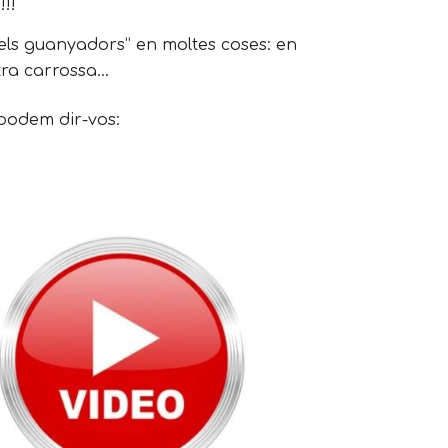
!!
els guanyadors” en moltes coses: en
ra carrossa...
 podem dir-vos: