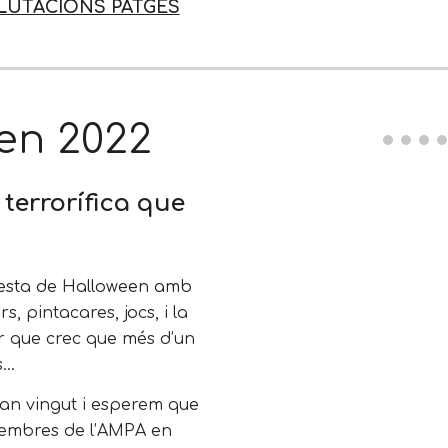
LUTACIONS PATGES
en 2022
terrorífica que
festa de Halloween amb
ers, pintacares, jocs, i la
or que crec que més d’un
..
han vingut i esperem que
membres de l’AMPA en