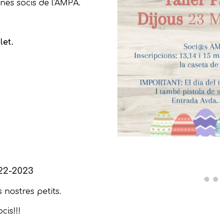
nes socis de l'AMPA.
let.
22-2023
 nostres petits.
cis!!!