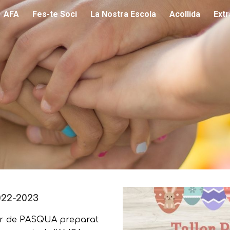
AFA
Fes-te Soci
La Nostra Escola
Acollida
Ext
ip to main content
Skip to navigat
22-2023
ller de PASQUA preparat