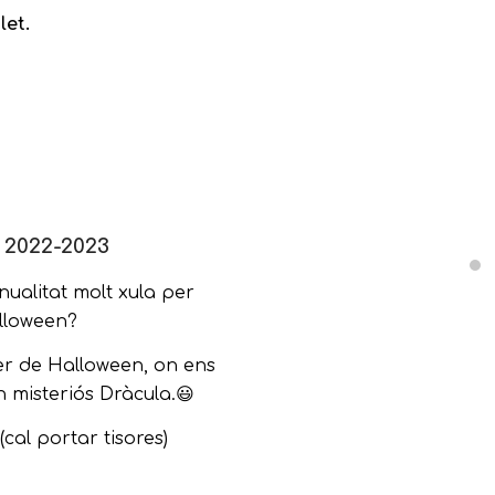
let.
2022-2023
nualitat molt xula per
alloween?
er de Halloween, on ens
 misteriós Dràcula.😃
cal portar tisores)