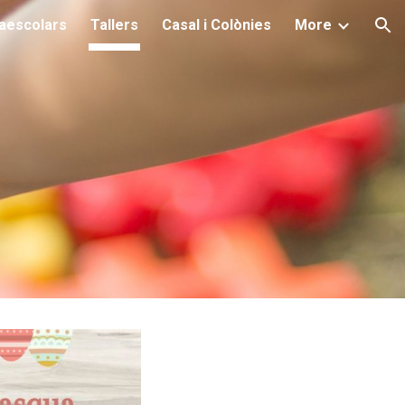
raescolars
Tallers
Casal i Colònies
More
ion