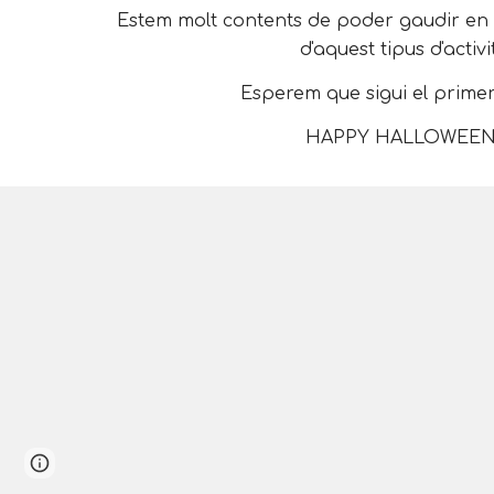
Estem molt contents de poder gaudir en
d'aquest tipus d'activi
Esperem que sigui el primer
HAPPY HALLOWEEN!
Page
Google Sites
Report abuse
updated