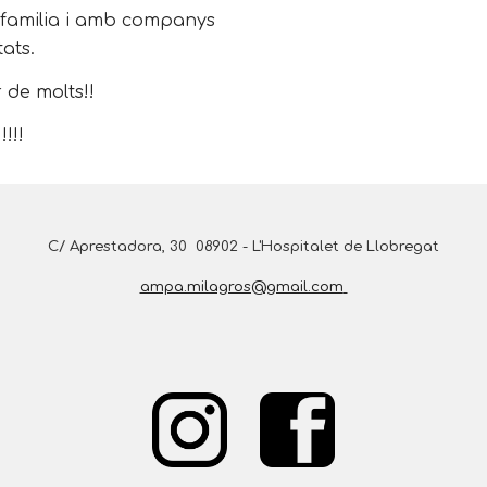
 familia i amb companys
tats.
 de molts!!
!!!
C/ Aprestadora, 3
0
08902 - L'Hospitalet de Llobregat
ampa.milagros@gmail.com